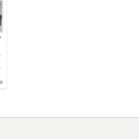
イ
ど
き
い
お
28