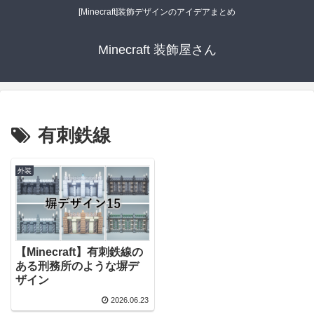
[Minecraft]装飾デザインのアイデアまとめ
Minecraft 装飾屋さん
有刺鉄線
外装
【Minecraft】有刺鉄線の
ある刑務所のような塀デ
ザイン
2026.06.23