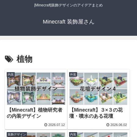
[Minecraft]装飾デザインのアイデアまとめ
Minecraft 装飾屋さん
植物
内装
外装
【Minecraft】植物研究者
【Minecraft】３×３の花
の内装デザイン
壇・噴水のある花壇
2026.07.12
2026.06.02
装飾デザイン
内装