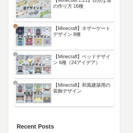
【Minecraft 1.21】自然な道
の作り方 16種
【Minecraft】ネザーゲート
デザイン 8種
【Minecraft】ベッドデザイ
ン 6種（24アイデア）
【Minecraft】和風建築用の
装飾デザイン
Recent Posts