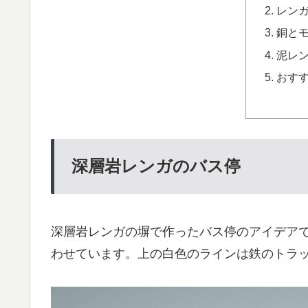
レン
銅と
泥レ
おす
深層岩レンガのバス停
深層岩レンガの塀で作ったバス停のアイデア
わせています。上の白色のラインは鉄のトラ