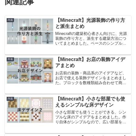
関連記事
【Minecraft】光源装飾の作り方
内装
と派生まとめ
Minecraftの建築初心者さん向けに、光源
装飾の作り方と、派生する建築方法につ
いてまとめました。ベースのシンプルな
デザインを元にし、どんどん派生してい
くイメージでご説明しております。光源
のデザインに迷ったときに参考になれば
【Minecraft】お店の装飾アイデ
外装
嬉しいです。前...
アまとめ
お店前の装飾・商品系のアイデアなど、
お店で使える装飾デザインをまとめまし
た。ブロックを数種類組み合わせて商品
のように見せているので、組み合わせ方
を変えることで、いろいろなパターンの
商品っぽく見せることができると思いま
【Minecraft】小さな部屋でも使
内装
す。以前作ったお店のアイ...
えるシンプルな床デザイン
小さな部屋でも使うことができる、シン
プルな床のアイデアをまとめました。作
り自体がシンプルなので、広い部屋を作
る場合でも、同じようにブロックをつな
げることで大きい部屋に対応することが