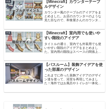
できるようにしています。以前作った床
【Minecraft】カウンターテーブ
内装
のデザインはこちら。【M...
ルデザイン
カウンター風のテーブルのアイデアをま
とめました。お店のカウンターのような
見た目なので、和食屋さんのカウンター
や、バーカウンターの要領で使いやすい
デザインだと思います。お店風のテーブ
ルなどと組み合わせると、よりお店感の
【Minecraft】室内用でも使いや
外装
ある内装にできると思うの...
すい階段のアイデア
タイトルの通り、室内でも外装用でも使
いやすい階段のアイデアをまとめまし
た。室内用の階段はスペースの関係上シ
ンプルな作りになることが多く、ご紹介
する機会が少なかったためデザインして
みました。いずれかのデザインが参考に
【バスルーム】装飾アイデアを使
内装
なれば嬉しいです。前回作っ...
った部屋のデザイン
これまでに作った装飾アイデアのデザイ
ン達を使って、浴室を再現してみまし
た！海外ではお風呂やトイレが一体化し
ているのが一般的なので、せっかくなの
でまとめて作ってみました。モノクロの
バスルームモノクロカラーをメインに使
用したバスルームのデザイン...