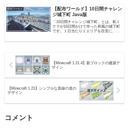
【配布ワールド】10日間チャレン
配布ワールド
ジ城下町 Java版
「10日間チャレンジ城下町」とは、私ミ
クラが10日間かけて作った和風の城下町
です。１日当たり１エリアを目安に、決
められた範囲を１日で作りきる縛りで建
築しています。（１日で作りきった動画
を10日分、10本の動画を投稿させてもら
っています。）今...
【Minecraft 1.21.4】新ブロックの建築デ
ザイン
【Minecraft 1.21】シンプルな直線の道の
デザイン
コメント