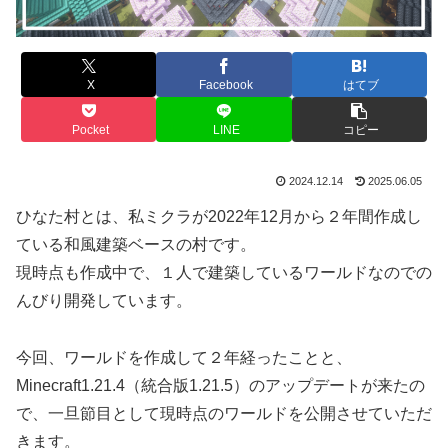
X
Facebook
はてブ
Pocket
LINE
コピー
2024.12.14
2025.06.05
ひなた村とは、私ミクラが2022年12月から２年間作成し
ている和風建築ベースの村です。
現時点も作成中で、１人で建築しているワールドなのでの
んびり開発しています。
今回、ワールドを作成して２年経ったことと、
Minecraft1.21.4（統合版1.21.5）のアップデートが来たの
で、一旦節目として現時点のワールドを公開させていただ
きます。