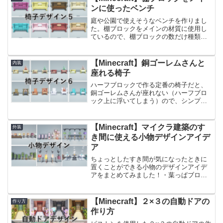
わせてご覧いただけたら嬉...
ンに使ったベンチ
庭や公園で使えそうなベンチを作りまし
た。棚ブロックをメインの材質に使用し
ているので、棚ブロックの数だけ種類が
あります。棚ブロックは１つ１つ模様が
しっかりあるので、組み合わせを考える
のに時間がかかりました！前回作った椅
【Minecraft】銅ゴーレムさんと
内装
子のアイデアはこちらです。
座れる椅子
【Minecraft】ヘルメットのあるソファー
デザイン
ハーフブロックで作る定番の椅子だと、
銅ゴーレムさんが座れない（ハーフブロ
ック上に浮いてしまう）ので、シンプル
な椅子と一緒に銅ゴーレムさんが一緒に
座れそうな椅子を合わせて作りました。
棚ブロックをメインに使用しているの
【Minecraft】マイクラ建築のす
外装
で、棚ブロックの木材別にご...
き間に使える小物デザインアイデ
ア
ちょっとしたすき間が気になったときに
置くことができる小物のデザインアイデ
アをまとめてみました！・葉っぱブロッ
クを使用した植木・珊瑚の装飾方法・灯
篭のような置き型の光源・天井がさみし
い時に使うことができる吊り下げ式の装
【Minecraft】２×３の自動ドアの
作り方
飾が含まれます。建築の際、廊下に何も
作り方
なかったり、光源が松明だけだと物足り
なかったりするので小物のデザインとし