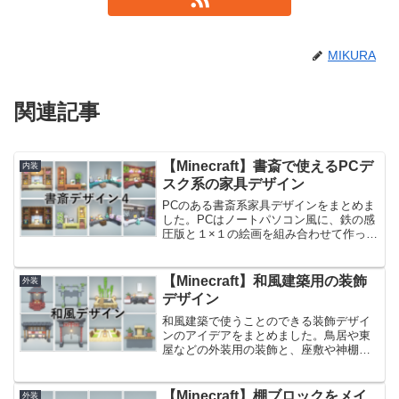
MIKURA
関連記事
【Minecraft】書斎で使えるPCデ
内装
スク系の家具デザイン
PCのある書斎系家具デザインをまとめま
した。PCはノートパソコン風に、鉄の感
圧版と１×１の絵画を組み合わせて作って
います。現代建築の内装や、書斎・研究
室風に見せたい建築におすすめの内装ア
イデアです。前回作った書斎で使える家
【Minecraft】和風建築用の装飾
外装
具アイデアはこちら...
デザイン
和風建築で使うことのできる装飾デザイ
ンのアイデアをまとめました。鳥居や東
屋などの外装用の装飾と、座敷や神棚な
どの内装用の装飾で分けてご紹介してお
ります。他にも、別の記事で和風の塀や
門のデザインをご紹介しているので、合
【Minecraft】棚ブロックをメイ
外装