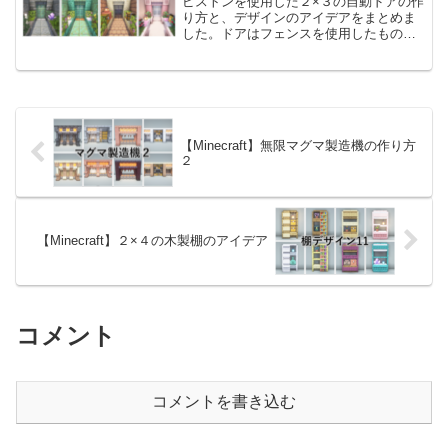
ピストンを使用した２×３の自動ドアの作
てまとめてみました。小さなものが多い
り方と、デザインのアイデアをまとめま
ので、外装・内装どちらでも使いやすい
した。ドアはフェンスを使用したもの、
と思います。一部JAVA版でしか使用する
色付きのガラスブロック、銅の格子ブロ
ことができないものがあるのでご注意く
ックを使用したものなど様々です。ドア
ださい！
素材に合わせて、柱や壁の素材を変えて
いるので合わせてご覧い...
【Minecraft】無限マグマ製造機の作り方
２
【Minecraft】２×４の木製棚のアイデア
コメント
コメントを書き込む