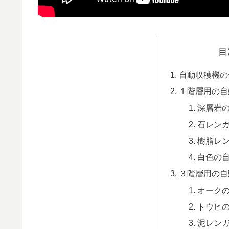
目
自動収穫機の
１階層用の自
深層岩
石レン
樹脂レ
白色の
３階層用の自
オーク
トウヒ
泥レン