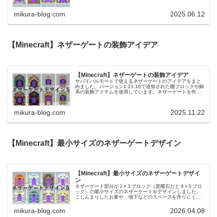
可能です。前回作ったネザーゲート...
mikura-blog.com
2025.06.12
【Minecraft】ネザーゲートの装飾アイデア
【Minecraft】ネザーゲートの装飾アイデア
サバイバルモードで使えるネザーゲートのアイデアをまと
めました。バージョン1.21.10で追加された棚ブロックや銅
系の装飾アイテムを使用しています。ネザーゲートを作ら
ず、装飾を単独で使用すればアーチのような見た目になり
ます。前回作ったネザーゲ...
mikura-blog.com
2025.11.22
【Minecraft】最小サイズのネザーゲートデザイン
【Minecraft】最小サイズのネザーゲートデザイ
ン
ネザーゲート部分が２×３ブロック（黒曜石だと４×５ブロ
ック）の最小サイズのネザーゲートをデザインしました。
こじんまりしたお家や、地下などのスペースを作りにくい
場所にぴったりのデザインです。前回作ったネザーゲート
のアイデアはこちらです！【Mi...
mikura-blog.com
2026.04.08