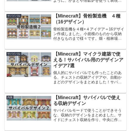
ように、かまどや溶鉱炉を使って表現し
ています。Minecraftの既存村をリメイク
したいときや、拠点の鍛冶スペースを装
飾したいときにおすすめのデザインで
【Minecraft】骨粉製造機 ４種
サバイバル
す。前...
（16デザイン）
骨粉製造機を４種×４アイデア＝16デザイ
ン作成しました。小規模のものから収納
付きなものまで様々です。畑・植林場が
できてくると余りがちな種・苗木を処理
することができるので、サバイバル序盤
におすすめのアイデアです。Youtubeでも
【Minecraft】マイクラ建築で使
サバイバル
動画にて作り...
える！サバイバル用のデザインア
イデア7選
個人的にサバイバルでも作ったことのあ
る、チェストの収納アイデアや、自動か
まどのデザインをまとめました！サバイ
バル用のデザインなので、いつもの記事
よりも実用性重視のデザインです。ま
た、サバイバル用なので低コストデザイ
【Minecraft】サバイバルで使え
内装
ンです。豪華なデザインでは...
る収納デザイン
サバイバルモードで使うことができそう
な、収納のデザインをまとめました。サ
イドにチェスト収納を作り、中央に作業
台や醸造台などを置いて、部屋の用途に
分けて作り変えがしやすいデザインにし