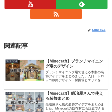
MIKURA
関連記事
【Minecraft】ブランチマイニン
サバイバル
グ場のデザイン
ブランチマイニング場で使える木製の装
飾アイデアをまとめました。入口・トロ
ッコ線路デザイン・採掘場とエリアを分
けて、装飾アイデアをそれぞれご紹介し
ております。前回作った採掘場のアイデ
アはこちらです。【Minecraft】採掘場の
【Minecraft】鍛冶屋さんで使え
外装
入口 装飾デザ...
る装飾まとめ
鍛冶屋さん風の装飾アイデアをまとめま
した。Minecraftの既存村にも設置できる