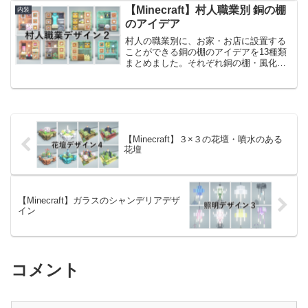
ています。以前の投稿でもサバイバルで
【Minecraft】村人職業別 銅の棚
内装
使える装飾デザインをまと...
のアイデア
村人の職業別に、お家・お店に設置する
ことができる銅の棚のアイデアを13種類
まとめました。それぞれ銅の棚・風化し
た銅の棚・錆びた銅の棚・酸化した銅の
棚を作っていますが、大枠の作りや大き
さは同じなので、作りたい家の雰囲気に
合わせて変えてください...
【Minecraft】３×３の花壇・噴水のある
花壇
【Minecraft】ガラスのシャンデリアデザ
イン
コメント