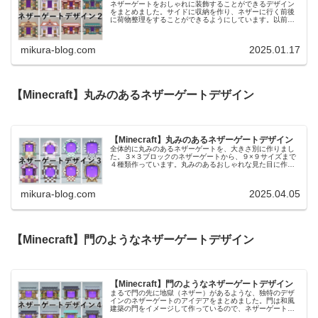
ネザーゲートをおしゃれに装飾することができるデザイン
をまとめました。サイドに収納を作り、ネザーに行く前後
に荷物整理をすることができるようにしています。以前の
投稿で、ほかにもネザーゲートを装飾するアイデアをまと
めた記事を作っているので、あわせ...
mikura-blog.com
2025.01.17
【Minecraft】丸みのあるネザーゲートデザイン
【Minecraft】丸みのあるネザーゲートデザイン
全体的に丸みのあるネザーゲートを、大きさ別に作りまし
た。３×３ブロックのネザーゲートから、９×９サイズまで
４種類作っています。丸みのあるおしゃれな見た目に作っ
たので、作りたい敷地の大きさに合わせて選ぶことができ
ます。前回作ったネザーゲートデ...
mikura-blog.com
2025.04.05
【Minecraft】門のようなネザーゲートデザイン
【Minecraft】門のようなネザーゲートデザイン
まるで門の先に地獄（ネザー）があるような、独特のデザ
インのネザーゲートのアイデアをまとめました。門は和風
建築の門をイメージして作っているので、ネザーゲートと
して使わなければ通常の和風の門としても使用することが