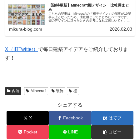
【随時更新】Minecraft棚デザイン 比較用まと
め
こちらの記事は、Minecraftの「棚デザイン」の記事が10記
事以上となったため、比較用としてまとめたページです。
棚のデザインに迷ったときの参考になれば嬉しいです。他
のアイデアも、10記事を超えたものは随時更新の比較用記
事を作成する予定で...
mikura-blog.com
2026.02.03
X（旧Twitter）
で毎日建築アイデアをご紹介しておりま
す！
内装
Minecraft
装飾
棚
シェアする
X
Facebook
はてブ
Pocket
LINE
コピー