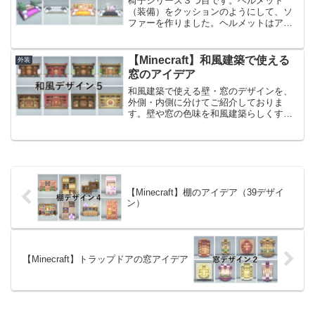
椅子シリーズ３つ目です。ヘルメット
（装備）をクッションのようにして、ソ
ファーを作りました。ヘルメットはアー
マースタンドに設置する必要があるの
で、ピストン＋動力を使用して作るデザ
インです。クッションがあることで小さ
【Minecraft】和風建築で使える
外装
くても高級感のあるソファーに...
窓のアイデア
和風建築で使える壁・窓のデザインを、
外側・内側に分けてご紹介しておりま
す。壁や窓の色味を和風建築らしくする
だけで、グッと雰囲気が出るのでおすす
めです。前回作った和風建築のアイデア
はこちらです。【Minecraft】和風建築用
の装飾デザイン４
【Minecraft】棚のアイデア（39デザイ
ン）
【Minecraft】トラップドアの窓アイデア