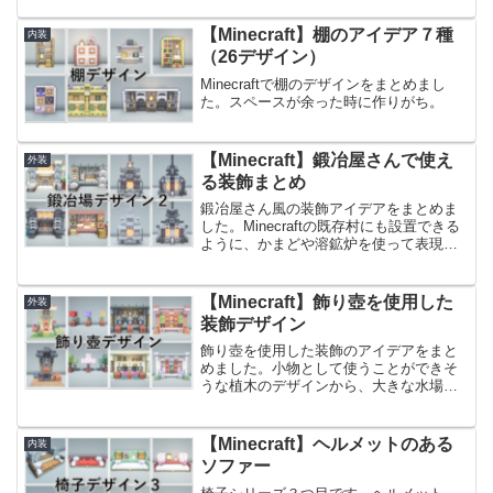
座れそうな椅子を合わせて作りました。
棚ブロックをメインに使用しているの
【Minecraft】棚のアイデア７種
内装
で、棚ブロックの木材別にご...
（26デザイン）
Minecraftで棚のデザインをまとめまし
た。スペースが余った時に作りがち。
【Minecraft】鍛冶屋さんで使え
外装
る装飾まとめ
鍛冶屋さん風の装飾アイデアをまとめま
した。Minecraftの既存村にも設置できる
ように、かまどや溶鉱炉を使って表現し
ています。Minecraftの既存村をリメイク
したいときや、拠点の鍛冶スペースを装
飾したいときにおすすめのデザインで
【Minecraft】飾り壺を使用した
外装
す。前...
装飾デザイン
飾り壺を使用した装飾のアイデアをまと
めました。小物として使うことができそ
うな植木のデザインから、大きな水場の
デザインまで様々です。飾り壺を作るの
に必要な陶磁器の破片は23種類あるの
で、お好きな飾り壺を作って、入れ替え
【Minecraft】ヘルメットのある
内装
てご使用ください！前回ご...
ソファー