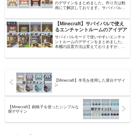
のデザインをまとめました。作り方は動
画にて解説しております。サバイバルモ
ードで遊ぶ際はとても便利な装置なの
で、序盤に作るのにおすすめです。マグ
マがむき出しだと周りの建築の雰囲気を
【Minecraft】サバイバルで使え
作り方
壊しそうなので、装飾アイデ...
るエンチャントルームのアイデア
サバイバルモードで使いやすいエンチャ
ントルームのデザインをまとめました。
本棚の設置方法は変えておりますが、全
てレベル30のエンチャントができるよう
にしております。前回作ったサバイバル
用のアイデアはこちらです。
【Minecraft】サバイバル...
【Minecraft】羊毛を使用した屋台デザイ
ン
【Minecraft】銅格子を使ったシンプルな
塀デザイン