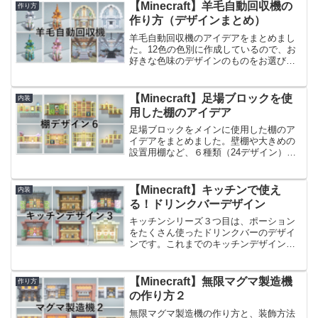
なれば嬉しいです。Youtubeでも動画にて
【Minecraft】羊毛自動回収機の
作り方
作り方をご紹介し...
作り方（デザインまとめ）
羊毛自動回収機のアイデアをまとめまし
た。12色の色別に作成しているので、お
好きな色味のデザインのものをお選びく
ださい。また、大量生産用の羊毛自動回
収機の作り方もご紹介しておりますの
で、用途に合わせて使いやすいデザイン
【Minecraft】足場ブロックを使
内装
を選ぶことができます。Y...
用した棚のアイデア
足場ブロックをメインに使用した棚のア
イデアをまとめました。壁棚や大きめの
設置用棚など、６種類（24デザイン）で
す。足場ブロックは積み重ねるだけで棚
っぽく見える上に、竹さえあればサバイ
バルでも量産しやすいブロックなので、
【Minecraft】キッチンで使え
内装
サバイバル・クリエイテ...
る！ドリンクバーデザイン
キッチンシリーズ３つ目は、ポーション
をたくさん使ったドリンクバーのデザイ
ンです。これまでのキッチンデザインと
組み合わせて使用すると、お店のキッチ
ンのような見た目にすることができま
す。ドリンクバー単体としても使える見
【Minecraft】無限マグマ製造機
作り方
た目にしてみたので、参考に...
の作り方２
無限マグマ製造機の作り方と、装飾方法