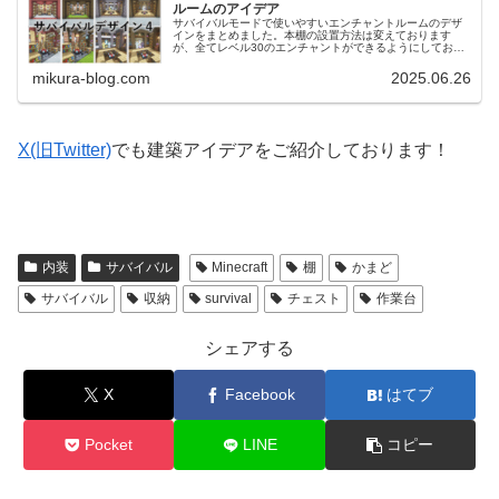
ルームのアイデア
サバイバルモードで使いやすいエンチャントルームのデザ
インをまとめました。本棚の設置方法は変えております
が、全てレベル30のエンチャントができるようにしており
ます。前回作ったサバイバル用のアイデアはこちらです。
【Minecraft】サバイバル...
mikura-blog.com
2025.06.26
X(旧Twitter)
でも建築アイデアをご紹介しております！
内装
サバイバル
Minecraft
棚
かまど
サバイバル
収納
survival
チェスト
作業台
シェアする
X
Facebook
はてブ
Pocket
LINE
コピー