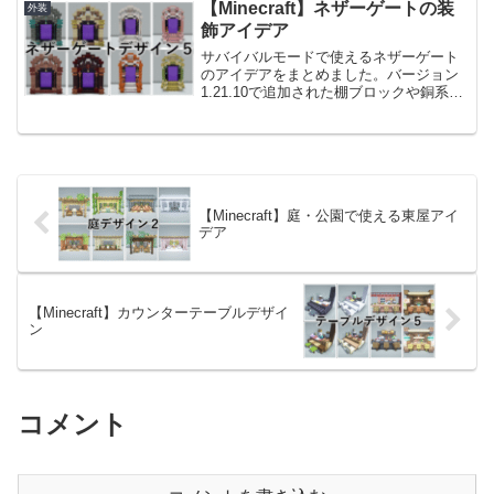
さい。前回作った床デザインはこちらで
【Minecraft】ネザーゲートの装
外装
す。【Min...
飾アイデア
サバイバルモードで使えるネザーゲート
のアイデアをまとめました。バージョン
1.21.10で追加された棚ブロックや銅系の
装飾アイテムを使用しています。ネザー
ゲートを作らず、装飾を単独で使用すれ
ばアーチのような見た目になります。前
回作ったネザーゲ...
【Minecraft】庭・公園で使える東屋アイ
デア
【Minecraft】カウンターテーブルデザイ
ン
コメント