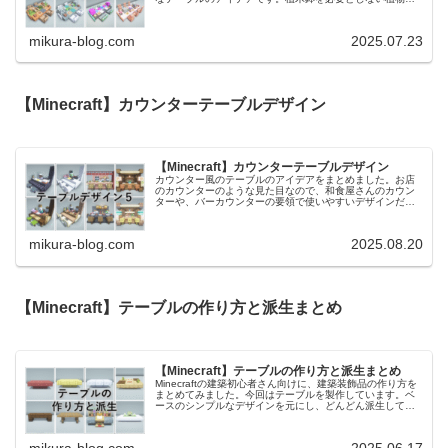
飾りたいときにおすすめのデザインです。前回作ったテー
ブルのアイデアはこちらです。【M...
mikura-blog.com
2025.07.23
【Minecraft】カウンターテーブルデザイン
【Minecraft】カウンターテーブルデザイン
カウンター風のテーブルのアイデアをまとめました。お店
のカウンターのような見た目なので、和食屋さんのカウン
ターや、バーカウンターの要領で使いやすいデザインだと
思います。お店風のテーブルなどと組み合わせると、より
お店感のある内装にできると思うの...
mikura-blog.com
2025.08.20
【Minecraft】テーブルの作り方と派生まとめ
【Minecraft】テーブルの作り方と派生まとめ
Minecraftの建築初心者さん向けに、建築装飾品の作り方を
まとめてみました。今回はテーブルを製作しています。ベ
ースのシンプルなデザインを元にし、どんどん派生してい
くイメージでご説明しております。テーブルのデザインに
迷ったときに参考になれ...
mikura-blog.com
2025.06.17