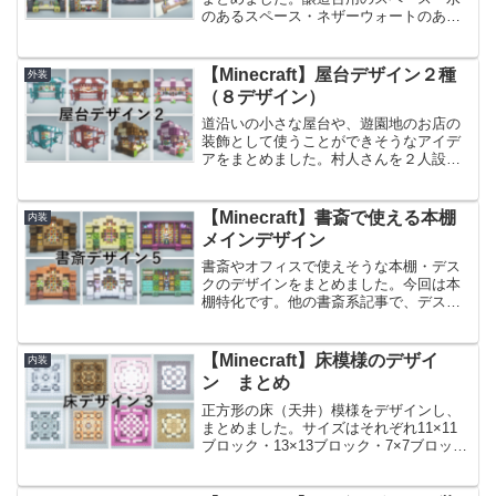
のあるスペース・ネザーウォートのある
スペースなど、用途に分けて作っている
ので、組み合わせてご使用ください。合
わせて使うことができる、ポーション系
【Minecraft】屋台デザイン２種
外装
デザインはこちらです。【...
（８デザイン）
道沿いの小さな屋台や、遊園地のお店の
装飾として使うことができそうなアイデ
アをまとめました。村人さんを２人設置
できるもの・シンプルなデザインと、２
種類をそれぞれ色違いに作っているの
で、建築エリアの雰囲気に合ったデザイ
【Minecraft】書斎で使える本棚
内装
ンをお選びください。以前作...
メインデザイン
書斎やオフィスで使えそうな本棚・デス
クのデザインをまとめました。今回は本
棚特化です。他の書斎系記事で、デスク
メインのもの・研究室風のものをそれぞ
れまとめているので、組み合わせてご使
用ください。前回作った書斎のアイデア
【Minecraft】床模様のデザイ
内装
はこちらです。【Mine...
ン まとめ
正方形の床（天井）模様をデザインし、
まとめました。サイズはそれぞれ11×11
ブロック・13×13ブロック・7×7ブロック
で奇数サイズでまとめています。お家の
サイズに合った床デザインをお選びくだ