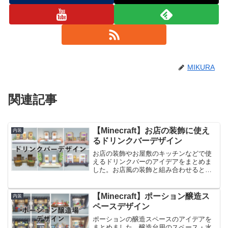
MIKURA
関連記事
【Minecraft】お店の装飾に使え
内装
るドリンクバーデザイン
お店の装飾やお屋敷のキッチンなどで使
えるドリンクバーのアイデアをまとめま
した。お店風の装飾と組み合わせるとお
店の内装風に、キッチンの内装と組み合
わせると大きな台所風の見た目になりま
す。街や建物の雰囲気に合ったドリンク
【Minecraft】ポーション醸造ス
内装
バーのデザインをお選びく...
ペースデザイン
ポーションの醸造スペースのアイデアを
まとめました。醸造台用のスペース・水