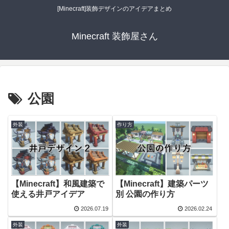
[Minecraft]装飾デザインのアイデアまとめ
Minecraft 装飾屋さん
公園
外装
作り方
【Minecraft】和風建築で
【Minecraft】建築パーツ
使える井戸アイデア
別 公園の作り方
2026.07.19
2026.02.24
外装
外装