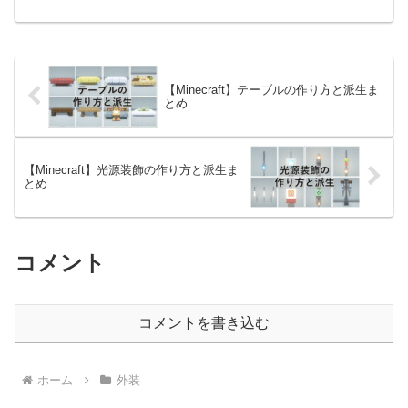
クを使用した植木・珊瑚の装飾方法・灯
篭のような置き型の光源・天井がさみし
い時に使うことができる吊り下げ式の装
飾が含まれます。建築の際、廊下に何も
なかったり、光源が松明だけだと物足り
なかったりするので小物のデザインとし
【Minecraft】テーブルの作り方と派生ま
てまとめてみました。小さなものが多い
とめ
ので、外装・内装どちらでも使いやすい
と思います。一部JAVA版でしか使用する
ことができないものがあるのでご注意く
ださい！
【Minecraft】光源装飾の作り方と派生ま
とめ
コメント
コメントを書き込む
ホーム
外装