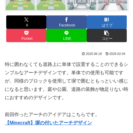
X
Facebook
はてブ
Pocket
LINE
コピー
2025.06.18
2026.02.04
特に囲わなくても道路上に単体で設置することのできるシ
ンプルなアーチデザインです。単体での使用も可能です
が、同様のブロックを使用して塀で囲むともっといい感じ
になると思います。庭や公園、道路の装飾が物足りない時
におすすめのデザインです。
前回作ったアーチのアイデアはこちらです。
【Minecraft】塀の付いたアーチデザイン