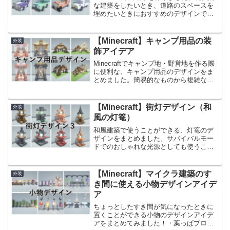
な建築をしたいとき、道路のスペースを
埋めたいときにおすすめのデザインで
す。色別に数種類作っているので、いろ
いろな見た目のものを組み合わせてご利
用ください。相性が良さそうなデザイン
【Minecraft】キャンプ用品の装
外装
はこちらです。【...
飾アイデア
Minecraftでキャンプ地・野営地を作る際
に便利な、キャンプ用品のデザインをま
とめました。簡易的なものから複雑なデ
ザインのものまで、Level１・Level２・
Level３・Level４と分けてご紹介してい
るので、キャンプ地・野営地の規...
【Minecraft】街灯デザイン（和
外装
風の灯篭）
和風建築で使うことができる、灯篭のデ
ザインをまとめました。サバイバルモー
ドでのおしゃれな光源としても使うこと
ができます。高さ４～８ブロック前後で
作っているので、凝ったデザインではあ
りますが低コストで作ることができま
【Minecraft】マイクラ建築のす
外装
す。（光源にビーコンを使用...
き間に使える小物デザインアイデ
ア
ちょっとしたすき間が気になったときに
置くことができる小物のデザインアイデ
アをまとめてみました！・葉っぱブロッ