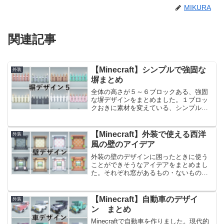
MIKURA
関連記事
【Minecraft】シンプルで強固な
外装
塀まとめ
全体の高さが５～６ブロックある、強固
な塀デザインをまとめました。１ブロッ
クおきに素材を変えている、シンプルな
作りです。シンプルな分、横に自由に伸
ばしたり、縦横に交差させたりと、自由
にアレンジしやすいデザインだと思いま
【Minecraft】外装で使える西洋
外装
す。Youtubeにて動...
風の壁のアイデア
外装の壁のデザインに困ったときに使う
ことができそうなアイデアをまとめまし
た。それぞれ窓があるもの・ないものを
２種類ずつご紹介しています。西洋風の
壁を14デザイン作っているので、参考に
していただけたら嬉しいです。窓がある
【Minecraft】自動車のデザイ
外装
壁・ない壁をそれぞれご...
ン まとめ
Minecraftで自動車を作りました。現代的