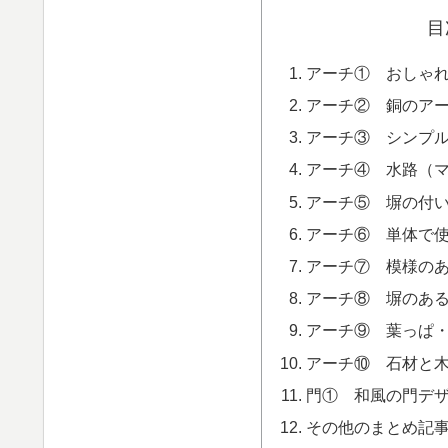
目
アーチ① おしゃ
アーチ② 銅のア
アーチ③ シンプル
アーチ④ 水路（
アーチ⑤ 塀の付
アーチ⑥ 単体で
アーチ⑦ 模様の
アーチ⑧ 塀のあ
アーチ⑨ 葉っぱ
アーチ⑩ 石材と
門① 和風の門デ
その他のまとめ記