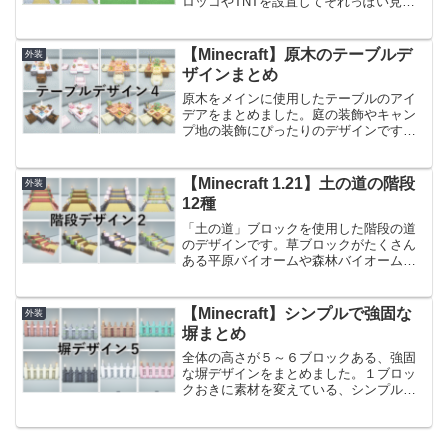
ロッコやTNTを設置してそれっぽい見た
目にしています。工業地域の建築や、サ
バイバルモードでも装飾として迷ったと
きに使えそうなデザインです。地域の色
【Minecraft】原木のテーブルデ
外装
味に合ったものをお選び...
ザインまとめ
原木をメインに使用したテーブルのアイ
デアをまとめました。庭の装飾やキャン
プ地の装飾にぴったりのデザインです。
机の上を装飾していないシンプルなデザ
インと、装飾済みのデザイン２種類ずつ
作成しているので、庭などの雰囲気に合
【Minecraft 1.21】土の道の階段
外装
わせたデザインのものをお...
12種
「土の道」ブロックを使用した階段の道
のデザインです。草ブロックがたくさん
ある平原バイオームや森林バイオームで
作りやすい階段のデザインが欲しくて考
えてみました！ハーフブロックや塀など
を準備すれば、道をスコップで変更する
【Minecraft】シンプルで強固な
外装
だけで作ることが出来る、...
塀まとめ
全体の高さが５～６ブロックある、強固
な塀デザインをまとめました。１ブロッ
クおきに素材を変えている、シンプルな
作りです。シンプルな分、横に自由に伸
ばしたり、縦横に交差させたりと、自由
にアレンジしやすいデザインだと思いま