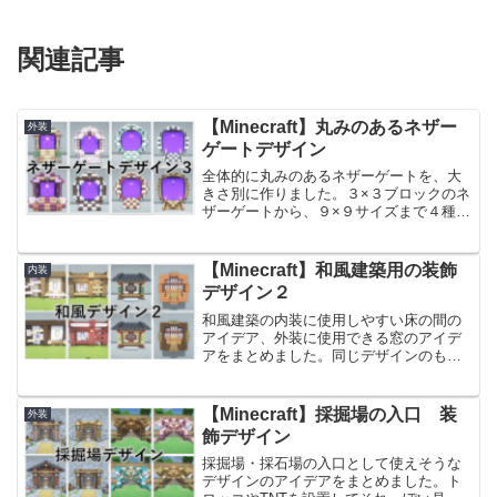
関連記事
【Minecraft】丸みのあるネザー
外装
ゲートデザイン
全体的に丸みのあるネザーゲートを、大
きさ別に作りました。３×３ブロックのネ
ザーゲートから、９×９サイズまで４種類
作っています。丸みのあるおしゃれな見
た目に作ったので、作りたい敷地の大き
さに合わせて選ぶことができます。前回
【Minecraft】和風建築用の装飾
内装
作ったネザーゲートデ...
デザイン２
和風建築の内装に使用しやすい床の間の
アイデア、外装に使用できる窓のアイデ
アをまとめました。同じデザインのもの
を素材別にご紹介しているので、街の雰
囲気に合ったデザインのものをお選びく
ださい。前回作った和風建築用のアイデ
【Minecraft】採掘場の入口 装
外装
アはこちらです。【Min...
飾デザイン
採掘場・採石場の入口として使えそうな
デザインのアイデアをまとめました。ト