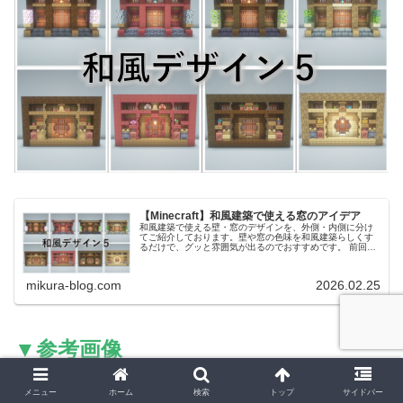
【Minecraft】和風建築で使える窓のアイデア
和風建築で使える壁・窓のデザインを、外側・内側に分け
てご紹介しております。壁や窓の色味を和風建築らしくす
るだけで、グッと雰囲気が出るのでおすすめです。 前回作
った和風建築のアイデアはこちらです。【Minecraft】和風
建築用の装飾デザイン４
mikura-blog.com
2026.02.25
▼参考画像
メニュー
ホーム
検索
トップ
サイドバー