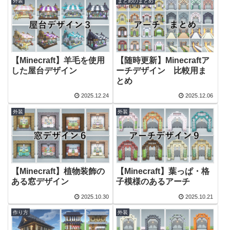
外装
まとめのまとめ
【Minecraft】羊毛を使用
【随時更新】Minecraftア
した屋台デザイン
ーチデザイン 比較用ま
とめ
2025.12.24
2025.12.06
外装
外装
【Minecraft】植物装飾の
【Minecraft】葉っぱ・格
ある窓デザイン
子模様のあるアーチ
2025.10.30
2025.10.21
作り方
外装