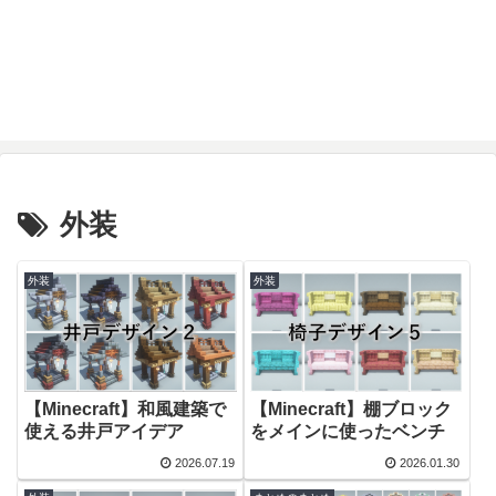
外装
外装
外装
【Minecraft】和風建築で
【Minecraft】棚ブロック
使える井戸アイデア
をメインに使ったベンチ
2026.07.19
2026.01.30