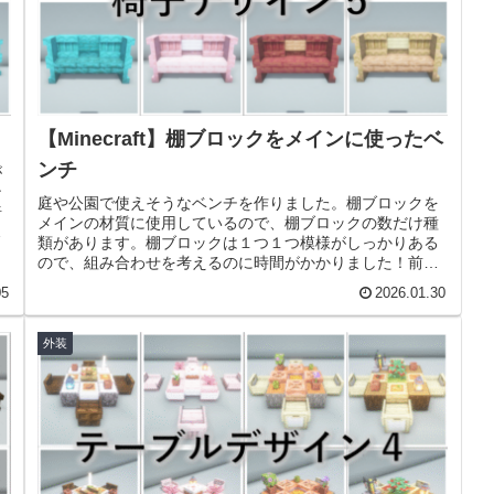
【Minecraft】棚ブロックをメインに使ったベ
ンチ
が
ン
庭や公園で使えそうなベンチを作りました。棚ブロックを
椅
メインの材質に使用しているので、棚ブロックの数だけ種
て
類があります。棚ブロックは１つ１つ模様がしっかりある
ので、組み合わせを考えるのに時間がかかりました！前回
作った椅子のアイデアはこちらです。【Minecraft】ヘルメ
05
2026.01.30
ットのあるソファーデザイン
外装