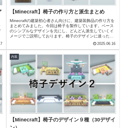
ア
【Minecraft】椅子の作り方と派生まとめ
て
Minecraftの建築初心者さん向けに、建築装飾品の作り方を
ン
まとめてみました。今回は椅子を製作しています。ベース
デ
のシンプルなデザインを元にし、どんどん派生していくイ
を
メージでご説明しております。椅子のデザインに迷ったと
きに参考になれば嬉しい...
17
2025.06.16
内装
【Minecraft】椅子のデザイン９種（30デザイ
ン）