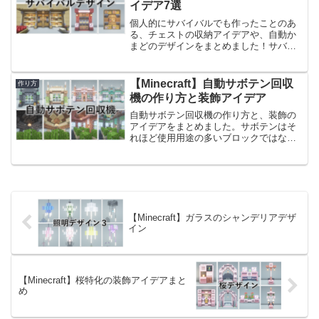
イデア7選
個人的にサバイバルでも作ったことのあ
る、チェストの収納アイデアや、自動か
まどのデザインをまとめました！サバイ
バル用のデザインなので、いつもの記事
よりも実用性重視のデザインです。ま
た、サバイバル用なので低コストデザイ
【Minecraft】自動サボテン回収
作り方
ンです。豪華なデザインでは...
機の作り方と装飾アイデア
自動サボテン回収機の作り方と、装飾の
アイデアをまとめました。サボテンはそ
れほど使用用途の多いブロックではない
ので、最小効率・見た目重視で作成して
います。最小効率ではあるものの、自動
サボテン回収機は放置していれば、確実
にサボテンが増えていくの...
【Minecraft】ガラスのシャンデリアデザ
イン
【Minecraft】桜特化の装飾アイデアまと
め