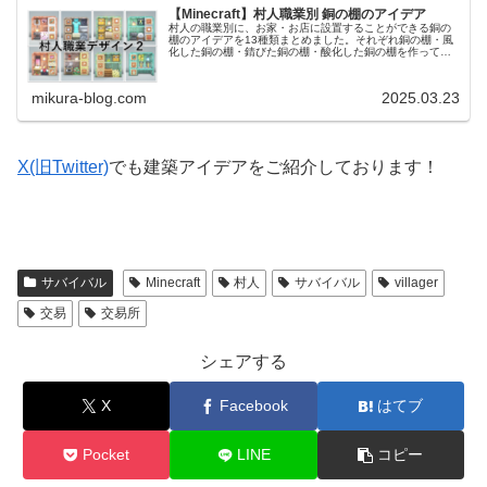
【Minecraft】村人職業別 銅の棚のアイデア
村人の職業別に、お家・お店に設置することができる銅の
棚のアイデアを13種類まとめました。それぞれ銅の棚・風
化した銅の棚・錆びた銅の棚・酸化した銅の棚を作ってい
ますが、大枠の作りや大きさは同じなので、作りたい家の
雰囲気に合わせて変えてください...
mikura-blog.com
2025.03.23
X(旧Twitter)
でも建築アイデアをご紹介しております！
サバイバル
Minecraft
村人
サバイバル
villager
交易
交易所
シェアする
X
Facebook
はてブ
Pocket
LINE
コピー