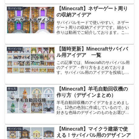
を作りました。拠点のスペースに合った
大きさのもの・色味のものをお選びくだ
【Minecraft】ネザーゲート周り
サバイバル
さい！前回作った泥ブロ...
の収納アイデア
サバイバルモードで使いやすい、ネザー
ゲート周りの収納アイデアです。細かい
作りは動画でご紹介しております。こち
らの記事では、色違いのデザインを載せ
ております。ネザーゲート周りの参考に
なれば嬉しいです。Youtubeでも動画にて
【随時更新】Minecraftサバイバ
サバイバル
作り方をご紹介し...
ル用アイデア 一覧
この記事では、Minecraftのサバイバル用
のアイデア・作り方をまとめておりま
す。サバイバル用のアイデアを投稿した
際は、随時こちらの記事も更新していく
予定です。サバイバル用のアイデアをま
とめているので、見た目のデザインだけ
【Minecraft】羊毛自動回収機の
作り方
でなく、レッドス...
作り方（デザインまとめ）
羊毛自動回収機のアイデアをまとめまし
た。12色の色別に作成しているので、お
好きな色味のデザインのものをお選びく
ださい。また、大量生産用の羊毛自動回
収機の作り方もご紹介しておりますの
で、用途に合わせて使いやすいデザイン
【Minecraft】マイクラ建築で使
サバイバル
を選ぶことができます。Y...
える！サバイバル用のデザインア