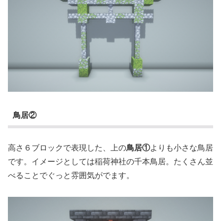
鳥居②
高さ６ブロックで表現した、上の
鳥居①
よりも小さな鳥居
です。イメージとしては稲荷神社の千本鳥居。たくさん並
べることでぐっと雰囲気がでます。