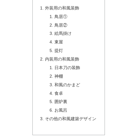
外装用の和風装飾
鳥居①
鳥居②
絵馬掛け
東屋
提灯
内装用の和風装飾
日本刀の装飾
神棚
和風のかまど
食卓
囲炉裏
お風呂
その他の和風建築デザイン