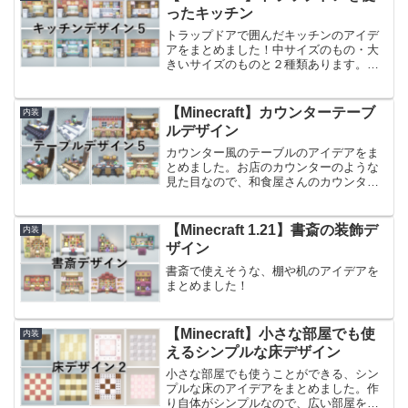
のお風呂を作りたいときにおすすめのデ
ったキッチン
ザインです。
トラップドアで囲んだキッチンのアイデ
アをまとめました！中サイズのもの・大
きいサイズのものと２種類あります。そ
れぞれ色違いのトラップドアで囲んでい
るので、お好きな色味のものをお選びく
ださい。前回作ったキッチンのアイデア
【Minecraft】カウンターテーブ
内装
はこちらです。【Mine...
ルデザイン
カウンター風のテーブルのアイデアをま
とめました。お店のカウンターのような
見た目なので、和食屋さんのカウンター
や、バーカウンターの要領で使いやすい
デザインだと思います。お店風のテーブ
ルなどと組み合わせると、よりお店感の
【Minecraft 1.21】書斎の装飾デ
内装
ある内装にできると思うの...
ザイン
書斎で使えそうな、棚や机のアイデアを
まとめました！
【Minecraft】小さな部屋でも使
内装
えるシンプルな床デザイン
小さな部屋でも使うことができる、シン
プルな床のアイデアをまとめました。作
り自体がシンプルなので、広い部屋を作