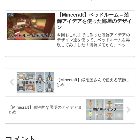
る場合でも、同じようにブロックをつな
げることで大きい部屋に対応することが
できるようにしています。以前作った床
【Minecraft】ベッドルーム – 装
内装
のデザインはこちら。【M...
飾アイデアを使った部屋のデザイ
ン
今回もこれまでに作った装飾アイデアの
デザイン達を使って、ベッドルームを再
現してみました！装飾メモから、ベッド
だけではなくデスクやイスを組み合わせ
て部屋っぽくしております。使用したア
イデアはこちらベッドデザイン・デスク
デザイン・椅子デザインか...
【Minecraft】鍛冶屋さんで使える装飾ま
とめ
【Minecraft】個性的な照明のアイデアま
とめ
コメント