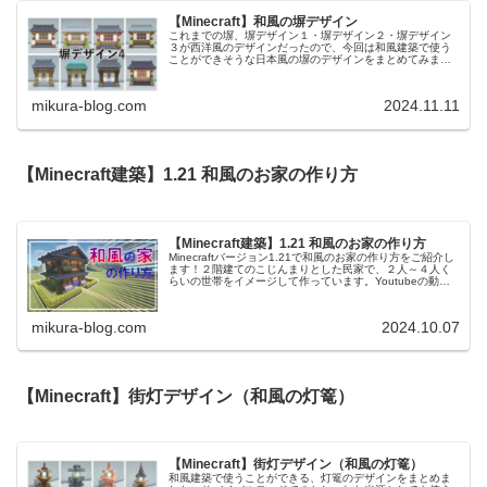
【Minecraft】和風の塀デザイン
これまでの塀、塀デザイン１・塀デザイン２・塀デザイン
３が西洋風のデザインだったので、今回は和風建築で使う
ことができそうな日本風の塀のデザインをまとめてみまし
た。Youtubeにて動画で作り方もご紹介しております！オ
ークの塀■ 柱 …… オー...
mikura-blog.com
2024.11.11
【Minecraft建築】1.21 和風のお家の作り方
【Minecraft建築】1.21 和風のお家の作り方
Minecraftバージョン1.21で和風のお家の作り方をご紹介し
ます！２階建てのこじんまりとした民家で、２人～４人く
らいの世帯をイメージして作っています。Youtubeの動画
でも作り方をご紹介しています。建物の大きさ■ 敷地の大
きさ … ...
mikura-blog.com
2024.10.07
【Minecraft】街灯デザイン（和風の灯篭）
【Minecraft】街灯デザイン（和風の灯篭）
和風建築で使うことができる、灯篭のデザインをまとめま