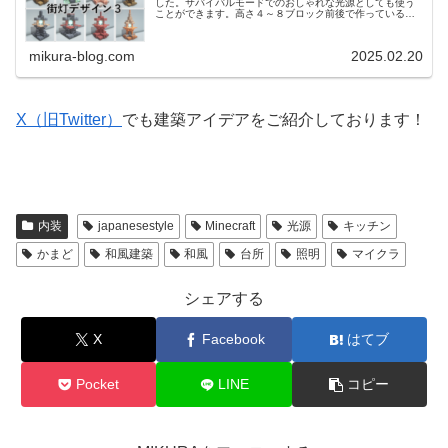
した。サバイバルモードでのおしゃれな光源としても使う
ことができます。高さ４～８ブロック前後で作っているの
で、凝ったデザインではありますが低コストで作ることが
できます。（光源にビーコンを使用...
mikura-blog.com
2025.02.20
X（旧Twitter）
でも建築アイデアをご紹介しております！
内装
japanesestyle
Minecraft
光源
キッチン
かまど
和風建築
和風
台所
照明
マイクラ
シェアする
X
Facebook
はてブ
Pocket
LINE
コピー