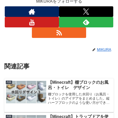
MIKURAをフォローする
MIKURA
関連記事
【Minecraft】棚ブロックのお風
内装
呂・トイレ デザイン
棚ブロックを使用した水回り（お風呂・
トイレ）のアイデアをまとめました。縦
ハーフブロックのような使い方ができる
棚ブロックで木材別にシンプルに作って
います。特に和風建築と相性のいいデザ
インなので、ヒノキ風呂のような見た目
【Minecraft】トラップドアを使
内装