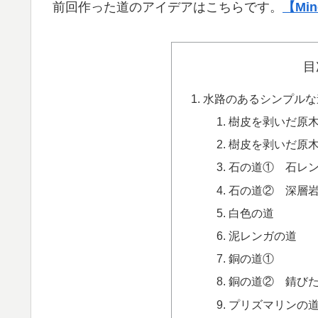
前回作った道のアイデアはこちらです。
【Mi
目
水路のあるシンプルな
樹皮を剥いだ原
樹皮を剥いだ原
石の道① 石レ
石の道② 深層
白色の道
泥レンガの道
銅の道①
銅の道② 錆び
プリズマリンの