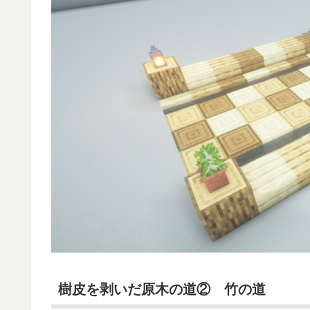
樹皮を剥いだ原木の道② 竹の道