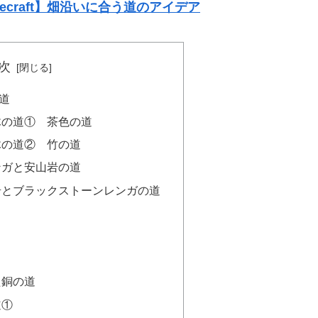
necraft】畑沿いに合う道のアイデア
次
道
木の道① 茶色の道
木の道② 竹の道
ンガと安山岩の道
岩とブラックストーンレンガの道
た銅の道
道①