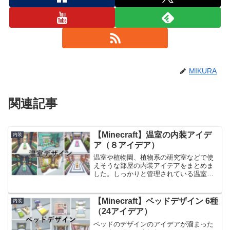
MIKURA
関連記事
【Minecraft】温室の内装アイデ
内装
ア（８アイデア）
温室や植物園、植物系の研究室などで使
えそうな部屋の内装アイデアをまとめま
した。しっかりと管理されている温室風
にするために、水路を作ったり、パイプ
（銅の格子など）をつなげたりして表現
しています。前回作った、部屋の内装ア
【Minecraft】ベッドデザイン 6種
内装
イデアはこちらです。【M...
（24アイデア）
ベッドのデザインのアイデアが溜まった