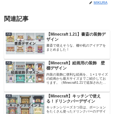
MIKURA
関連記事
【Minecraft 1.21】書斎の装飾デ
内装
ザイン
書斎で使えそうな、棚や机のアイデアを
まとめました！
【Minecraft】絵画用の装飾 壁
内装
棚デザイン
内装の装飾に便利な絵画を、１×１サイズ
の絵画から最大サイズまでご紹介してお
ります。（Minecraft1.21で追加された、
３×３・４×２の絵画も含みます。）小さ
な絵画はお家の棚装飾風に、大きな絵画
はレストラン風の装飾や、邸宅の絵画の
【Minecraft】キッチンで使え
内装
ような...
る！ドリンクバーデザイン
キッチンシリーズ３つ目は、ポーション
をたくさん使ったドリンクバーのデザイ