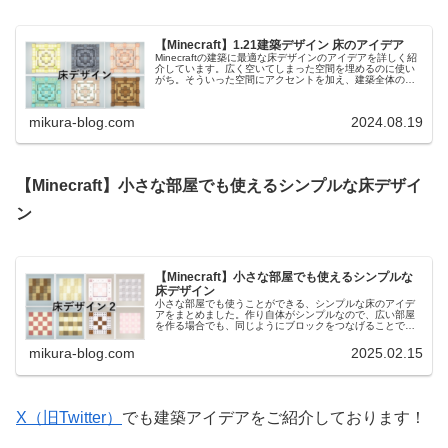
【Minecraft】1.21建築デザイン 床のアイデア
Minecraftの建築に最適な床デザインのアイデアを詳しく紹
介しています。広く空いてしまった空間を埋めるのに使い
がち。そういった空間にアクセントを加え、建築全体の雰
囲気を一新する方法を提案するものです！窓やドアのデザ
インと相性のいいデザイ...
mikura-blog.com
2024.08.19
【Minecraft】小さな部屋でも使えるシンプルな床デザイ
ン
【Minecraft】小さな部屋でも使えるシンプルな
床デザイン
小さな部屋でも使うことができる、シンプルな床のアイデ
アをまとめました。作り自体がシンプルなので、広い部屋
を作る場合でも、同じようにブロックをつなげることで大
きい部屋に対応することができるようにしています。以前
作った床のデザインはこちら。【M...
mikura-blog.com
2025.02.15
X（旧Twitter）
でも建築アイデアをご紹介しております！