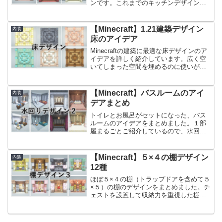
ンです。これまでのキッチンデザインと
組み合わせて使用すると、お店のキッチ
ンのような見た目にすることができま
す。ドリンクバー単体としても使える見
【Minecraft】1.21建築デザイン
内装
た目にしてみたので、参考に...
床のアイデア
Minecraftの建築に最適な床デザインのア
イデアを詳しく紹介しています。広く空
いてしまった空間を埋めるのに使いが
ち。そういった空間にアクセントを加
え、建築全体の雰囲気を一新する方法を
提案するものです！窓やドアのデザイン
【Minecraft】バスルームのアイ
内装
と相性のいいデザイ...
デアまとめ
トイレとお風呂がセットになった、バス
ルームのアイデアをまとめました。１部
屋まるごとご紹介しているので、水回り
っぽい雰囲気の部屋づくりがしたいとき
や、西洋風のデザインの内装を作りたい
ときにおすすめのアイデアです。前回作
【Minecraft】５×４の棚デザイン
内装
った、水回りの装飾アイデ...
12種
ほぼ５×４の棚（トラップドアを含めて５
×５）の棚のデザインをまとめました。チ
ェストを設置して収納力を重視した棚
や、本棚としての見た目を重視したも
の、醸造スペースとして機能させている
棚もあり、木材別にご紹介しておりま