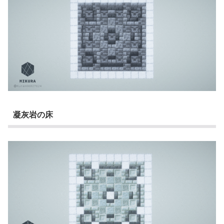
凝灰岩の床