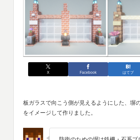
X
Facebook
はてブ
板ガラスで向こう側が見えるようにした、塀
をイメージして作りました。
防衛のための塀は鉄柵・石系ブ