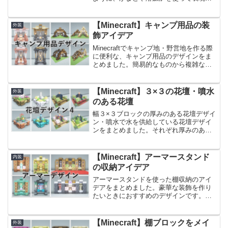
ています。Minecraftの既存村をリメイク
したいときや、拠点の鍛冶スペースを装
飾したいときにおすすめのデザインで
【Minecraft】キャンプ用品の装
外装
す。前...
飾アイデア
Minecraftでキャンプ地・野営地を作る際
に便利な、キャンプ用品のデザインをま
とめました。簡易的なものから複雑なデ
ザインのものまで、Level１・Level２・
Level３・Level４と分けてご紹介してい
るので、キャンプ地・野営地の規...
【Minecraft】３×３の花壇・噴水
外装
のある花壇
幅３×３ブロックの厚みのある花壇デザイ
ン・噴水で水を供給している花壇デザイ
ンをまとめました。それぞれ厚みのある
デザインではあるものの、省スペースに
設置できるよう工夫して作っています。
公園や庭園などにおすすめのデザインで
【Minecraft】アーマースタンド
内装
す。前回作った花壇のア...
の収納アイデア
アーマースタンドを使った棚収納のアイ
デアをまとめました。豪華な装飾を作り
たいときにおすすめのデザインです。革
装備を色違いに並べるとクローゼットっ
ぽく、鉄装備・ネザライト装備で並べる
と鎧棚っぽくすることができます！合わ
【Minecraft】棚ブロックをメイ
外装