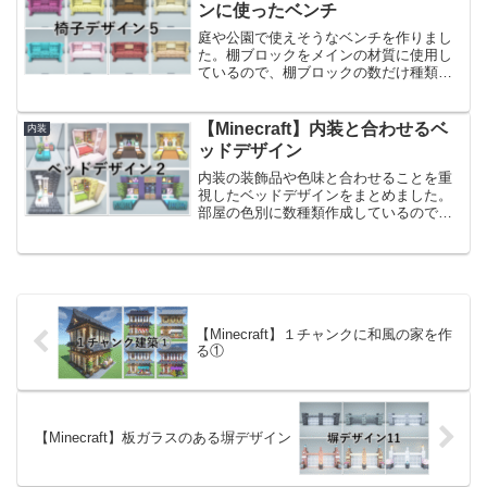
せて使えそうなクローゼッ...
ンに使ったベンチ
庭や公園で使えそうなベンチを作りまし
た。棚ブロックをメインの材質に使用し
ているので、棚ブロックの数だけ種類が
あります。棚ブロックは１つ１つ模様が
しっかりあるので、組み合わせを考える
のに時間がかかりました！前回作った椅
【Minecraft】内装と合わせるベ
内装
子のアイデアはこちらです。
ッドデザイン
【Minecraft】ヘルメットのあるソファー
デザイン
内装の装飾品や色味と合わせることを重
視したベッドデザインをまとめました。
部屋の色別に数種類作成しているので、
作成する部屋に合ったものをお選びくだ
さい。Minecraftのバニラテクスチャでも
ベッドのカラーが12色あるので、ベッド
のみ色を変え...
【Minecraft】１チャンクに和風の家を作
る①
【Minecraft】板ガラスのある塀デザイン