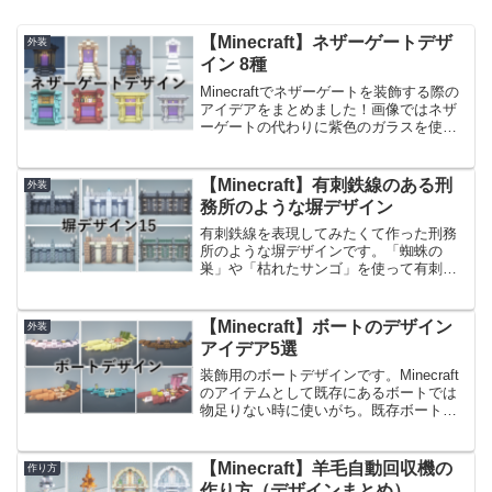
【Minecraft】ネザーゲートデザ
外装
イン 8種
Minecraftでネザーゲートを装飾する際の
アイデアをまとめました！画像ではネザ
ーゲートの代わりに紫色のガラスを使用
していますが、ちゃんと機能するように
作成しております。
【Minecraft】有刺鉄線のある刑
外装
務所のような塀デザイン
有刺鉄線を表現してみたくて作った刑務
所のような塀デザインです。「蜘蛛の
巣」や「枯れたサンゴ」を使って有刺鉄
線に見えるよう表現しています。刑務所
建築だけでなく、堅牢な塀を作りたいと
きにおすすめのデザインです。前回作っ
【Minecraft】ボートのデザイン
外装
た塀のアイデアはこちらです...
アイデア5選
装飾用のボートデザインです。Minecraft
のアイテムとして既存にあるボートでは
物足りない時に使いがち。既存ボートは
木材別に種類もあり、チェスト付きボー
トを使って雰囲気を変えられるので川沿
いを装飾するとき・港を作るときにおす
【Minecraft】羊毛自動回収機の
作り方
すめのデザイン...
作り方（デザインまとめ）