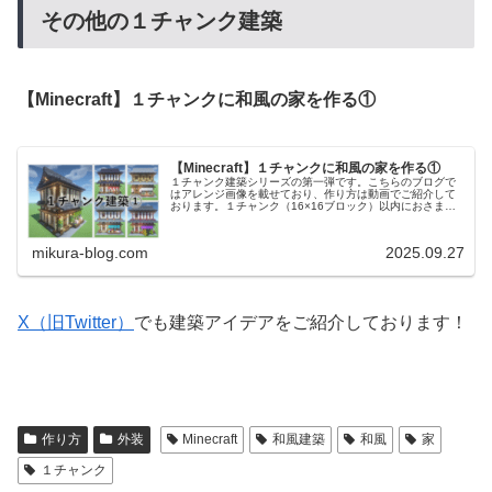
その他の１チャンク建築
【Minecraft】１チャンクに和風の家を作る①
【Minecraft】１チャンクに和風の家を作る①
１チャンク建築シリーズの第一弾です。こちらのブログで
はアレンジ画像を載せており、作り方は動画でご紹介して
おります。１チャンク（16×16ブロック）以内におさまる
ようにしました。色違いに複数種類作っているので、横に
並べて商店街風の見た目にする...
mikura-blog.com
2025.09.27
X（旧Twitter）
でも建築アイデアをご紹介しております！
作り方
外装
Minecraft
和風建築
和風
家
１チャンク