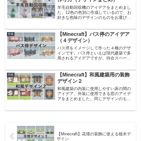
羊毛自動回収機のアイデアをまとめまし
た。12色の色別に作成しているので、お
好きな色味のデザインのものをお選びく
ださい。また、大量生産用の羊毛自動回
収機の作り方もご紹介しておりますの
で、用途に合わせて使いやすいデザイン
【Minecraft】バス停のアイデア
外装
を選ぶことができます。Y...
（４デザイン）
バス停をイメージして作った４種のデザ
インです。バス停といえば現代建築で多
用されるアイデアですが、待合スペース
や馬車併設の雨避けとしても使うことが
できそうな見た目にしています。そのた
め、現代建築と相性の良さそうな深層岩
【Minecraft】和風建築用の装飾
内装
のバス停だけでなく、中世...
デザイン２
和風建築の内装に使用しやすい床の間の
アイデア、外装に使用できる窓のアイデ
アをまとめました。同じデザインのもの
を素材別にご紹介しているので、街の雰
囲気に合ったデザインのものをお選びく
ださい。前回作った和風建築用のアイデ
アはこちらです。【Min...
【Minecraft】花壇の装飾に使える植木デ
ザイン