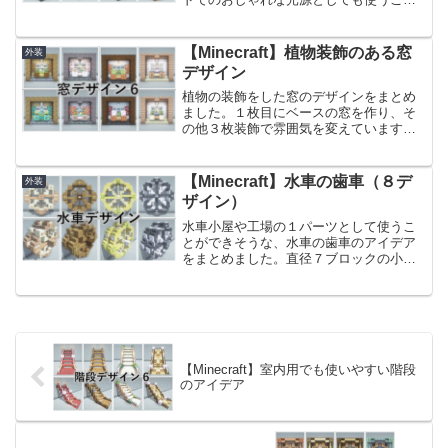
ができます。高さ４～８ブロック前後で
作っているので、凝ったデザインではあ
りますが低コストで作ることができま
【Minecraft】植物装飾のある窓
外装
す。（光源にビーコンを使用...
デザイン
植物の装飾をした窓のデザインをまとめ
ました。１枚目にベースの窓を作り、そ
の他３枚装飾で雰囲気を変えています。
同じ作りの窓の装飾を変えるだけで、雰
囲気が変わるのが楽しくて複数種類作り
ました。同じ建物でも窓の場所によって
【Minecraft】水車の歯車（８デ
外装
デザインを変えるとのっぺ...
ザイン）
水車小屋や工場の１パーツとして使うこ
とができそうな、水車の歯車のアイデア
をまとめました。直径７ブロックの小さ
な水車と、直径９ブロックの大きな水
車、２種類８デザインです。単調な作り
の家に飽きてしまったときや、川の近く
の家を作る際に使用すると、...
【Minecraft】室内用でも使いやすい階段
のアイデア