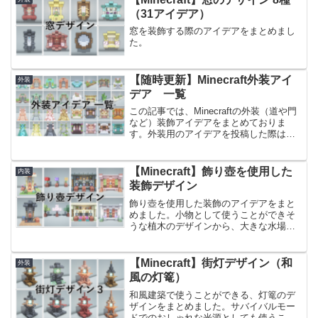
（31アイデア）
窓を装飾する際のアイデアをまとめまし
た。
【随時更新】Minecraft外装アイ
外装
デア 一覧
この記事では、Minecraftの外装（道や門
など）装飾アイデアをまとめておりま
す。外装用のアイデアを投稿した際は、
随時こちらの記事も更新していく予定で
す。X（旧Twitter）で投稿した画像が多す
ぎて、ジャンルごとにまとめ始めた当ブ
【Minecraft】飾り壺を使用した
内装
ログで...
装飾デザイン
飾り壺を使用した装飾のアイデアをまと
めました。小物として使うことができそ
うな植木のデザインから、大きな水場の
デザインまで様々です。飾り壺を作るの
に必要な陶磁器の破片は23種類あるの
で、お好きな飾り壺を作って、入れ替え
【Minecraft】街灯デザイン（和
外装
てご使用ください！前回ご...
風の灯篭）
和風建築で使うことができる、灯篭のデ
ザインをまとめました。サバイバルモー
ドでのおしゃれな光源としても使うこと